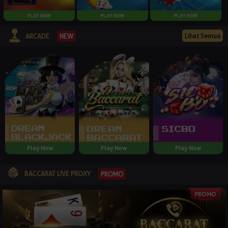
Lihat Semua
NEW
ARCADE
Play Now
Play Now
Play Now
BACCARAT LIVE PROXY
PROMO