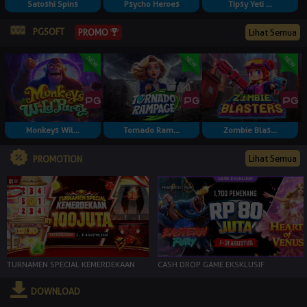
Satoshi Spins
Psycho Heroes
Tipsy Yeti ...
PGSOFT
Lihat Semua
PROMO
Monkeys Wil...
Tornado Ram...
Zombie Blas...
Lihat Semua
PROMOTION
TURNAMEN SPECIAL KEMERDEKAAN
CASH DROP GAME EKSKLUSIF
DOWNLOAD