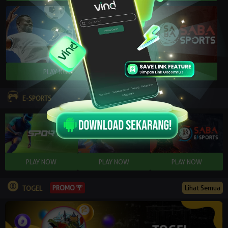
E-SPORTS
Lihat Semua
PROMO
TOGEL