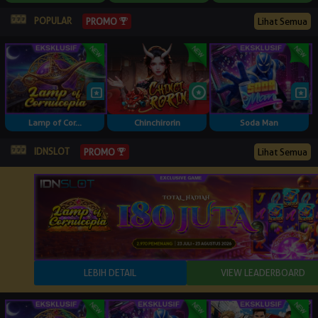
POPULAR
Lihat Semua
PROMO
Lamp of Cor...
Chinchirorin
Soda Man
IDNSLOT
Lihat Semua
PROMO