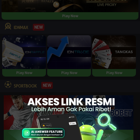
Play Now
NEW
IDNMAX
Play Now
Play Now
Play Now
NEW
SPORTBOOK