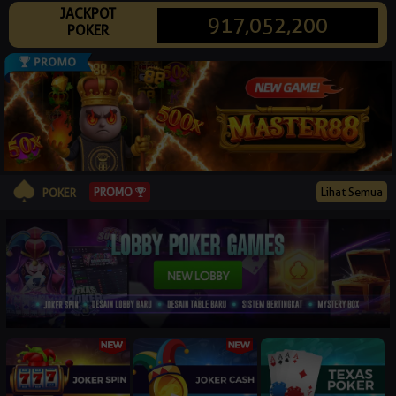
JACKPOT
© 2026 pkr88vip.net. All Rights Reserved | 18+
917,052,200
POKER
PROMO
Lihat Semua
POKER