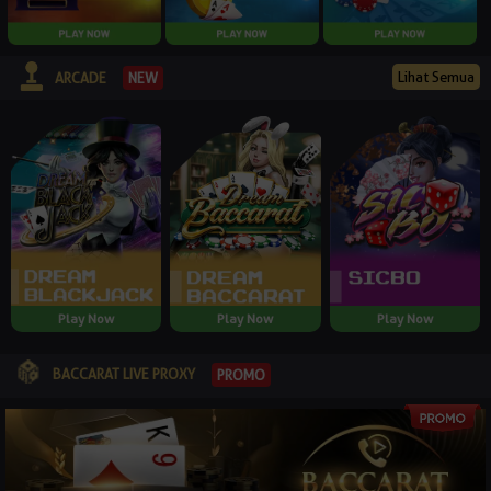
Lihat Semua
NEW
ARCADE
Play Now
Play Now
Play Now
BACCARAT LIVE PROXY
PROMO