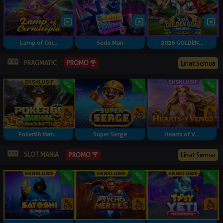
Lamp of Cor...
Soda Man
2026 GOLDEN...
PRAGMATIC
PROMO
Lihat Semua
Poker88 Mah...
Super Serge
Hearts of V...
SLOT MANIA
PROMO
Lihat Semua