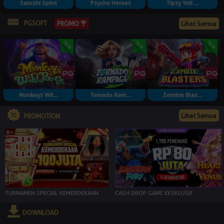
Satoshi Spins
Psycho Heroes
Tipsy Yeti ...
PGSOFT
PROMO
Lihat Semua
Monkeys Wil...
Tornado Ram...
Zombie Blas...
Lihat Semua
PROMOTION
TURNAMEN SPECIAL KEMERDEKAAN
CASH DROP GAME EKSKLUSIF
DOWNLOAD