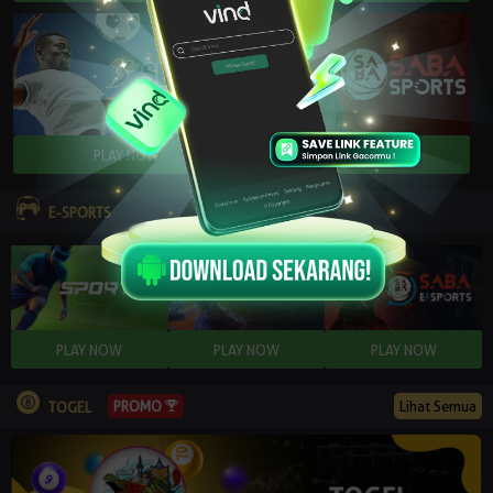
E-SPORTS
PROMO
Lihat Semua
TOGEL