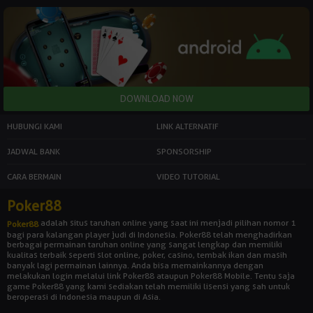
HUBUNGI KAMI
LINK ALTERNATIF
JADWAL BANK
SPONSORSHIP
CARA BERMAIN
VIDEO TUTORIAL
Poker88
adalah situs taruhan online yang saat ini menjadi pilihan nomor 1
Poker88
bagi para kalangan player judi di Indonesia. Poker88 telah menghadirkan
berbagai permainan taruhan online yang sangat lengkap dan memiliki
kualitas terbaik seperti slot online, poker, casino, tembak ikan dan masih
banyak lagi permainan lainnya. Anda bisa memainkannya dengan
melakukan login melalui link Poker88 ataupun Poker88 Mobile. Tentu saja
game Poker88 yang kami sediakan telah memiliki lisensi yang sah untuk
beroperasi di Indonesia maupun di Asia.